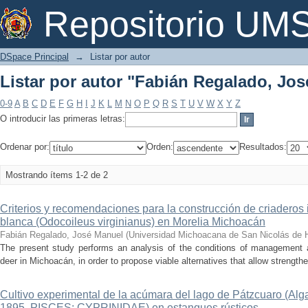
Listar por autor "Fabián Regalado, Jo
Repositorio U
DSpace Principal
→
Listar por autor
Listar por autor "Fabián Regalado, Jo
0-9
A
B
C
D
E
F
G
H
I
J
K
L
M
N
O
P
Q
R
S
T
U
V
W
X
Y
Z
O introducir las primeras letras:
Ordenar por:
Orden:
Resultados:
Mostrando ítems 1-2 de 2
Criterios y recomendaciones para la construcción de criaderos
blanca (Odocoileus virginianus) en Morelia Michoacán
Fabián Regalado, José Manuel
(
Universidad Michoacana de San Nicolás de 
The present study performs an analysis of the conditions of management an
deer in Michoacán, in order to propose viable alternatives that allow strengthe
Cultivo experimental de la acúmara del lago de Pátzcuaro (Alga
1895. PISCES: CYPRINIDAE) en estanques rústicos