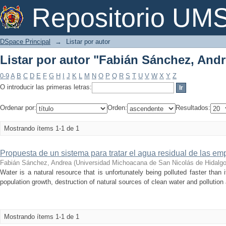
Listar por autor "Fabián Sánchez, And
Repositorio U
DSpace Principal
→
Listar por autor
Listar por autor "Fabián Sánchez, And
0-9
A
B
C
D
E
F
G
H
I
J
K
L
M
N
O
P
Q
R
S
T
U
V
W
X
Y
Z
O introducir las primeras letras:
Ordenar por:
Orden:
Resultados:
Mostrando ítems 1-1 de 1
Propuesta de un sistema para tratar el agua residual de las e
Fabián Sánchez, Andrea
(
Universidad Michoacana de San Nicolás de Hidalg
Water is a natural resource that is unfortunately being polluted faster than
population growth, destruction of natural sources of clean water and pollution a
Mostrando ítems 1-1 de 1