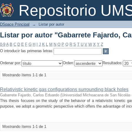
Listar por autor "Gabarrete Fajardo, C
Repositorio U
DSpace Principal
→
Listar por autor
Listar por autor "Gabarrete Fajardo, C
0-9
A
B
C
D
E
F
G
H
I
J
K
L
M
N
O
P
Q
R
S
T
U
V
W
X
Y
Z
O introducir las primeras letras:
Ordenar por:
Orden:
Resultados:
Mostrando ítems 1-1 de 1
Relativistic kinetic gas configurations surrounding black holes
Gabarrete Fajardo, Carlos Eduardo
(
Universidad Michoacana de San Nicolás 
This thesis focuses on the study of the behavior of a relativistic kinetic gas
purpose, we adopt a geometric perspective which offers the advantage of incor
Mostrando ítems 1-1 de 1