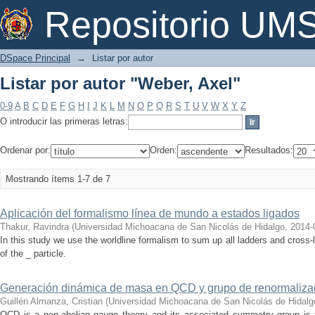
Listar por autor "Weber, Axel"
Repositorio U
DSpace Principal
→
Listar por autor
Listar por autor "Weber, Axel"
0-9
A
B
C
D
E
F
G
H
I
J
K
L
M
N
O
P
Q
R
S
T
U
V
W
X
Y
Z
O introducir las primeras letras:
Ordenar por:
Orden:
Resultados:
Mostrando ítems 1-7 de 7
Aplicación del formalismo línea de mundo a estados ligados
Thakur, Ravindra
(
Universidad Michoacana de San Nicolás de Hidalgo
,
2014-
In this study we use the worldline formalism to sum up all ladders and cross-
of the _ particle.
Generación dinámica de masa en QCD y grupo de renormaliza
Guillén Almanza, Cristian
(
Universidad Michoacana de San Nicolás de Hidalg
QCD is a non-abelian gauge theory and its associated symmetry group is t