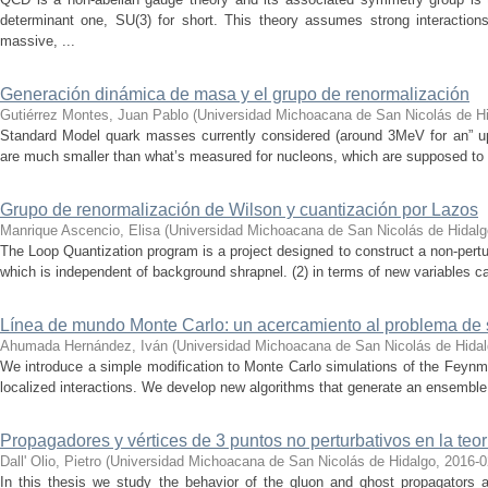
determinant one, SU(3) for short. This theory assumes strong interactio
massive, ...
Generación dinámica de masa y el grupo de renormalización
Gutiérrez Montes, Juan Pablo
(
Universidad Michoacana de San Nicolás de H
Standard Model quark masses currently considered (around 3MeV for an” u
are much smaller than what’s measured for nucleons, which are supposed to be
Grupo de renormalización de Wilson y cuantización por Lazos
Manrique Ascencio, Elisa
(
Universidad Michoacana de San Nicolás de Hidalg
The Loop Quantization program is a project designed to construct a non-pertur
which is independent of background shrapnel. (2) in terms of new variables ca
Línea de mundo Monte Carlo: un acercamiento al problema de
Ahumada Hernández, Iván
(
Universidad Michoacana de San Nicolás de Hida
We introduce a simple modification to Monte Carlo simulations of the Feynm
localized interactions. We develop new algorithms that generate an ensemble of
Propagadores y vértices de 3 puntos no perturbativos en la teor
Dall' Olio, Pietro
(
Universidad Michoacana de San Nicolás de Hidalgo
,
2016-0
In this thesis we study the behavior of the gluon and ghost propagators a