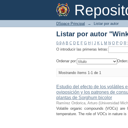
Listar por autor "Wink
Reposi
DSpace Principal
→
Listar por autor
Listar por autor "Wink
0-9
A
B
C
D
E
F
G
H
I
J
K
L
M
N
O
P
Q
R
O introducir las primeras letras:
Ordenar por:
Orden
Mostrando ítems 1-1 de 1
Estudio del efecto de los volátiles
oviposición y los patrones de cons
plantas de Sorghum bicolor
Ramírez Ordorica, Arturo
(
Universidad Mic
Volatile organic compounds (VOCs) are 
temperature. The role of VOCs in nature is r