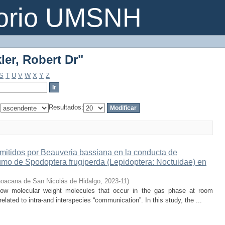
ler, Robert Dr"
torio UMSNH
ler, Robert Dr"
S
T
U
V
W
X
Y
Z
:
Resultados:
 emitidos por Beauveria bassiana en la conducta de
umo de Spodoptera frugiperda (Lepidoptera: Noctuidae) en
hoacana de San Nicolás de Hidalgo
,
2023-11
)
low molecular weight molecules that occur in the gas phase at room
elated to intra-and interspecies “communication”. In this study, the ...