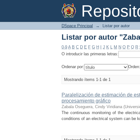
Listar por autor "Zab
Reposi
DSpace Principal
→
Listar por autor
Listar por autor "Zab
0-9
A
B
C
D
E
F
G
H
I
J
K
L
M
N
O
P
Q
R
O introducir las primeras letras:
Ordenar por:
Orden
Mostrando ítems 1-1 de 1
Paralelización de estimación de e
procesamiento gráfico
Zabala Oseguera, Cindy Viridiana
(
Univers
The continuous monitoring of the electric
conditions of an electrical system can be 