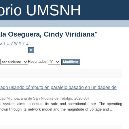
ala Oseguera, Cindy Viridiana"
torio UMSNH
ala Oseguera, Cindy Viridiana"
S
T
U
V
W
X
Y
Z
:
Resultados:
stado usando cómputo en paralelo basado en unidades de
idad Michoacana de San Nicolás de Hidalgo
,
2020-08
)
al system aims to ensure its safe and operational state. The operating
known through its network model and the magnitude of voltage and ...