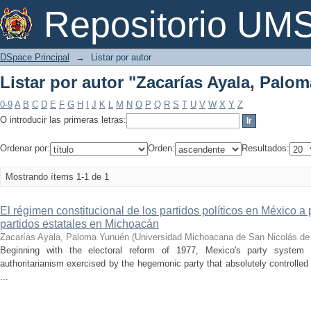
Listar por autor "Zacarías Ayala, Palo
Repositorio U
DSpace Principal
→
Listar por autor
Listar por autor "Zacarías Ayala, Palo
0-9
A
B
C
D
E
F
G
H
I
J
K
L
M
N
O
P
Q
R
S
T
U
V
W
X
Y
Z
O introducir las primeras letras:
Ordenar por:
Orden:
Resultados:
Mostrando ítems 1-1 de 1
El régimen constitucional de los partidos políticos en México a 
partidos estatales en Michoacán
Zacarías Ayala, Paloma Yunuén
(
Universidad Michoacana de San Nicolás de
Beginning with the electoral reform of 1977, Mexico's party system 
authoritarianism exercised by the hegemonic party that absolutely controlled p
...