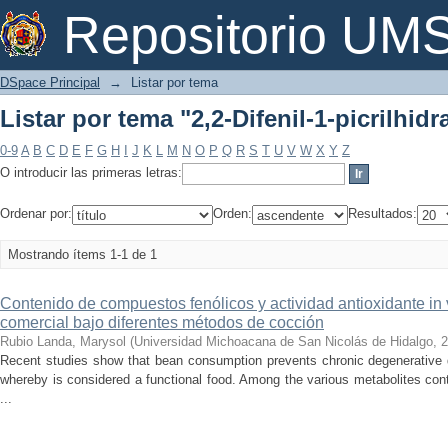
Listar por tema "2,2-Difenil-1-picrilhidr
Repositorio U
DSpace Principal
→
Listar por tema
Listar por tema "2,2-Difenil-1-picrilhidr
0-9
A
B
C
D
E
F
G
H
I
J
K
L
M
N
O
P
Q
R
S
T
U
V
W
X
Y
Z
O introducir las primeras letras:
Ordenar por:
Orden:
Resultados:
Mostrando ítems 1-1 de 1
Contenido de compuestos fenólicos y actividad antioxidante in vitr
comercial bajo diferentes métodos de cocción
Rubio Landa, Marysol
(
Universidad Michoacana de San Nicolás de Hidalgo
,
2
Recent studies show that bean consumption prevents chronic degenerative
whereby is considered a functional food. Among the various metabolites con
...