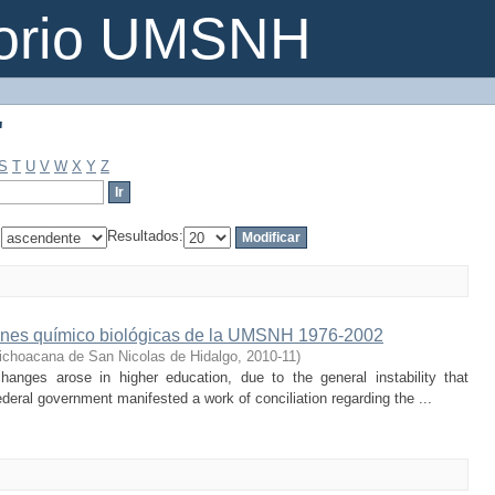
"
torio UMSNH
"
S
T
U
V
W
X
Y
Z
:
Resultados:
aciones químico biológicas de la UMSNH 1976-2002
ichoacana de San Nicolas de Hidalgo
,
2010-11
)
hanges arose in higher education, due to the general instability that
ederal government manifested a work of conciliation regarding the ...