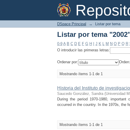
Listar por tema "2002
Reposi
DSpace Principal
→
Listar por tema
Listar por tema "2002
0-9
A
B
C
D
E
F
G
H
I
J
K
L
M
N
O
P
Q
R
O introducir las primeras letras:
Ordenar por:
Orden
Mostrando ítems 1-1 de 1
Historia del Instituto de investig
Saucedo González, Sandra
(
Universidad M
During the period 1970-1980, important c
occurred in the country. In the 1970s, the f
Mostrando ítems 1-1 de 1