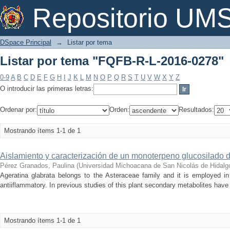
Listar por tema "FQFB-R-L-2016-0278"
Repositorio U
DSpace Principal
→
Listar por tema
Listar por tema "FQFB-R-L-2016-0278"
0-9
A
B
C
D
E
F
G
H
I
J
K
L
M
N
O
P
Q
R
S
T
U
V
W
X
Y
Z
O introducir las primeras letras:
Ordenar por:
Orden:
Resultados:
Mostrando ítems 1-1 de 1
Aislamiento y caracterización de un monoterpeno glucosilado d
Pérez Granados, Paulina
(
Universidad Michoacana de San Nicolás de Hidalg
Ageratina glabrata belongs to the Asteraceae family and it is employed in
antiiflammatory. In previous studies of this plant secondary metabolites have 
Mostrando ítems 1-1 de 1