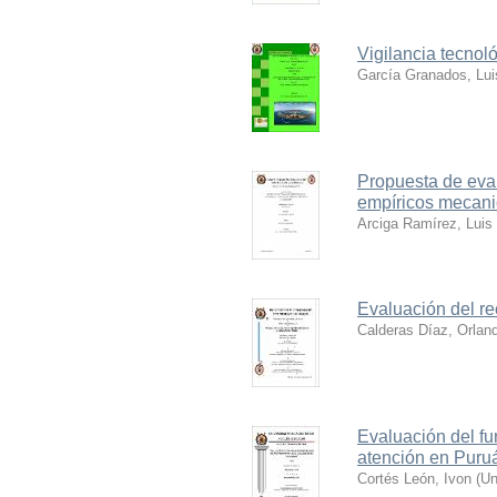
Vigilancia tecnoló
García Granados, Lui
Propuesta de eval
empíricos mecani
Arciga Ramírez, Luis 
Evaluación del rec
Calderas Díaz, Orlan
Evaluación del fu
atención en Puru
Cortés León, Ivon
(
Un