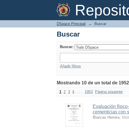
Buscar
Reposi
DSpace Principal
→
Buscar
Buscar
Buscar:
Añadir filtros
Mostrando 10 de un total de 195
1
2
3
4
. . .
1953
Página siguiente
Evaluación físico
cementicias con s
Blancas Herrera, Víc