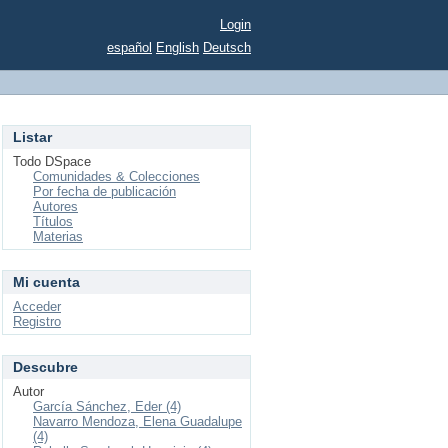
Login
español
English
Deutsch
Listar
Todo DSpace
Comunidades & Colecciones
Por fecha de publicación
Autores
Títulos
Materias
Mi cuenta
Acceder
Registro
Descubre
Autor
García Sánchez, Eder (4)
Navarro Mendoza, Elena Guadalupe
(4)