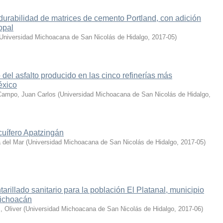
durabilidad de matrices de cemento Portland, con adición
opal
Universidad Michoacana de San Nicolás de Hidalgo
,
2017-05
)
 del asfalto producido en las cinco refinerías más
éxico
Campo, Juan Carlos
(
Universidad Michoacana de San Nicolás de Hidalgo
,
cuífero Apatzingán
 del Mar
(
Universidad Michoacana de San Nicolás de Hidalgo
,
2017-05
)
arillado sanitario para la población El Platanal, municipio
Michoacán
 Oliver
(
Universidad Michoacana de San Nicolás de Hidalgo
,
2017-06
)