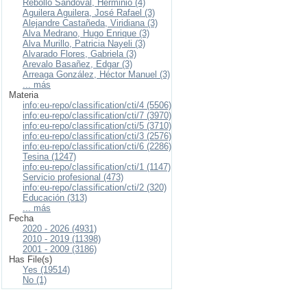
Rebollo Sandoval, Herminio (4)
Aguilera Aguilera, José Rafael (3)
Alejandre Castañeda, Viridiana (3)
Alva Medrano, Hugo Enrique (3)
Alva Murillo, Patricia Nayeli (3)
Alvarado Flores, Gabriela (3)
Arevalo Basañez, Edgar (3)
Arreaga González, Héctor Manuel (3)
... más
Materia
info:eu-repo/classification/cti/4 (5506)
info:eu-repo/classification/cti/7 (3970)
info:eu-repo/classification/cti/5 (3710)
info:eu-repo/classification/cti/3 (2576)
info:eu-repo/classification/cti/6 (2286)
Tesina (1247)
info:eu-repo/classification/cti/1 (1147)
Servicio profesional (473)
info:eu-repo/classification/cti/2 (320)
Educación (313)
... más
Fecha
2020 - 2026 (4931)
2010 - 2019 (11398)
2001 - 2009 (3186)
Has File(s)
Yes (19514)
No (1)