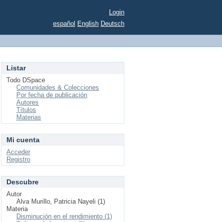
Login
español
English
Deutsch
Listar
Todo DSpace
Comunidades & Colecciones
Por fecha de publicación
Autores
Títulos
Materias
Mi cuenta
Acceder
Registro
Descubre
Autor
Alva Murillo, Patricia Nayeli (1)
Materia
Disminución en el rendimiento (1)