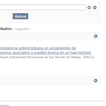
ultados.
( segundos)
resistencia antimicrobiana en aislamientos de
ereus asociados a mastitis bovina en un hato lechero
 Nayeli
(
Universidad Michoacana de San Nicolás de Hidalgo
,
2008-11
)
aSpace