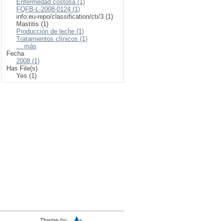
Enfermedad costosa (1)
FQFB-L-2008-0124 (1)
info:eu-repo/classification/cti/3 (1)
Mastitis (1)
Producción de leche (1)
Tratamientos clínicos (1)
... más
Fecha
2008 (1)
Has File(s)
Yes (1)
Theme by