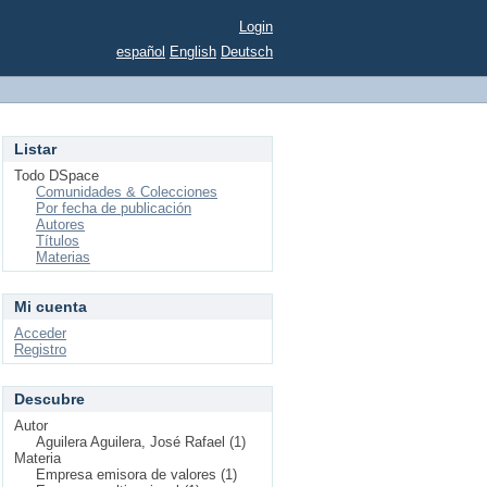
Login
español
English
Deutsch
Listar
Todo DSpace
Comunidades & Colecciones
Por fecha de publicación
Autores
Títulos
Materias
Mi cuenta
Acceder
Registro
Descubre
Autor
Aguilera Aguilera, José Rafael (1)
Materia
Empresa emisora de valores (1)