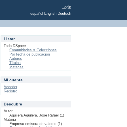
Login
español
English
Deutsch
Listar
Todo DSpace
Comunidades & Colecciones
Por fecha de publicación
Autores
Títulos
Materias
Mi cuenta
Acceder
Registro
Descubre
Autor
Aguilera Aguilera, José Rafael (1)
Materia
Empresa emisora de valores (1)