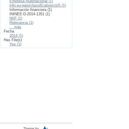
Empresa multinacional (1)
info:eu-repo/classification/cti/5 (1)
Información financiera (1)
ININEE-D-2014-1351 (1)
NIIF (1)
Relevancia (1)
... más
Fecha
2014 (1)
Has File(s)
Yes (1)
Theme by