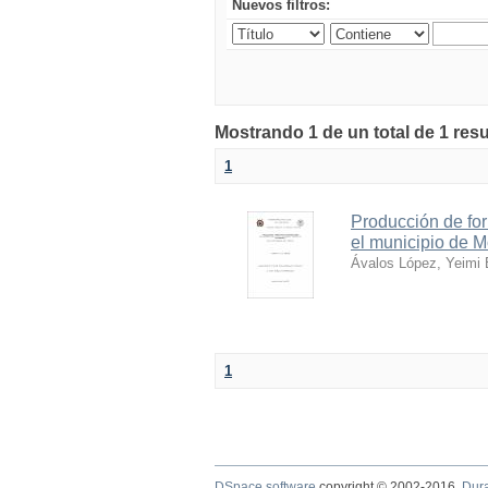
Nuevos filtros:
Mostrando 1 de un total de 1 res
1
Producción de fo
el municipio de 
Ávalos López, Yeimi B
1
DSpace software
copyright © 2002-2016
Dur