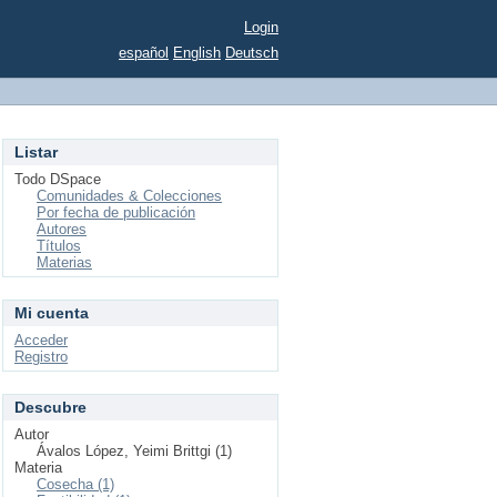
Login
español
English
Deutsch
Listar
Todo DSpace
Comunidades & Colecciones
Por fecha de publicación
Autores
Títulos
Materias
Mi cuenta
Acceder
Registro
Descubre
Autor
Ávalos López, Yeimi Brittgi (1)
Materia
Cosecha (1)