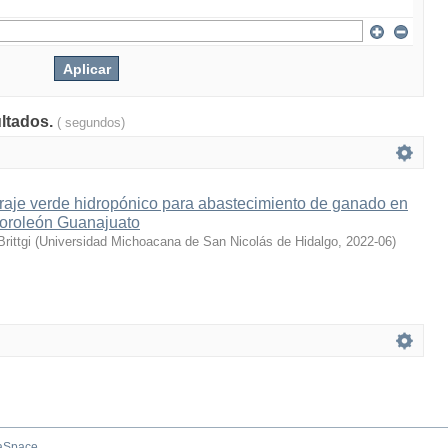
ultados.
( segundos)
rraje verde hidropónico para abastecimiento de ganado en
Moroleón Guanajuato
rittgi
(
Universidad Michoacana de San Nicolás de Hidalgo
,
2022-06
)
aSpace