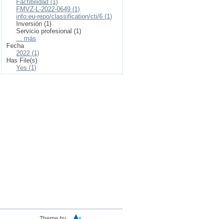
Factibilidad (1)
FMVZ-L-2022-0649 (1)
info:eu-repo/classification/cti/6 (1)
Inversión (1)
Servicio profesional (1)
... más
Fecha
2022 (1)
Has File(s)
Yes (1)
Theme by