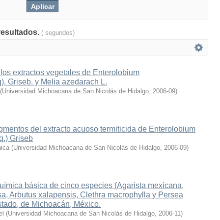
resultados.
( segundos)
 los extractos vegetales de Enterolobium
. Griseb. y Melia azedarach L.
(
Universidad Michoacana de San Nicolás de Hidalgo
,
2006-09
)
gmentos del extracto acuoso termiticida de Enterolobium
q.) Griseb
nica
(
Universidad Michoacana de San Nicolás de Hidalgo
,
2006-09
)
uímica básica de cinco especies (Agarista mexicana,
a, Arbutus xalapensis, Clethra macrophylla y Persea
stado, de Michoacán, México.
el
(
Universidad Michoacana de San Nicolás de Hidalgo
,
2006-11
)