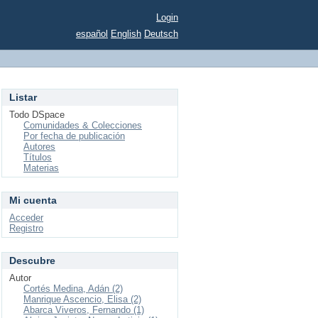
Login
español
English
Deutsch
Listar
Todo DSpace
Comunidades & Colecciones
Por fecha de publicación
Autores
Títulos
Materias
Mi cuenta
Acceder
Registro
Descubre
Autor
Cortés Medina, Adán (2)
Manrique Ascencio, Elisa (2)
Abarca Viveros, Fernando (1)