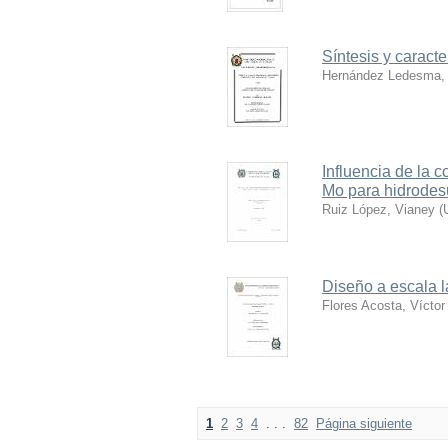
Síntesis y caract
Hernández Ledesma, 
Influencia de la 
Mo para hidrodes
Ruiz López, Vianey
(
Diseño a escala la
Flores Acosta, Vícto
1
2
3
4
. . .
82
Página siguiente