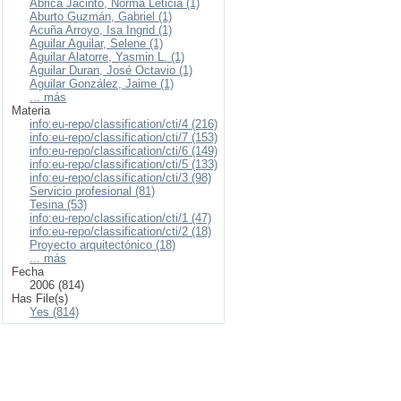
Abrica Jacinto, Norma Leticia (1)
Aburto Guzmán, Gabriel (1)
Acuña Arroyo, Isa Ingrid (1)
Aguilar Aguilar, Selene (1)
Aguilar Alatorre, Yasmin L. (1)
Aguilar Duran, José Octavio (1)
Aguilar González, Jaime (1)
... más
Materia
info:eu-repo/classification/cti/4 (216)
info:eu-repo/classification/cti/7 (153)
info:eu-repo/classification/cti/6 (149)
info:eu-repo/classification/cti/5 (133)
info:eu-repo/classification/cti/3 (98)
Servicio profesional (81)
Tesina (53)
info:eu-repo/classification/cti/1 (47)
info:eu-repo/classification/cti/2 (18)
Proyecto arquitectónico (18)
... más
Fecha
2006 (814)
Has File(s)
Yes (814)