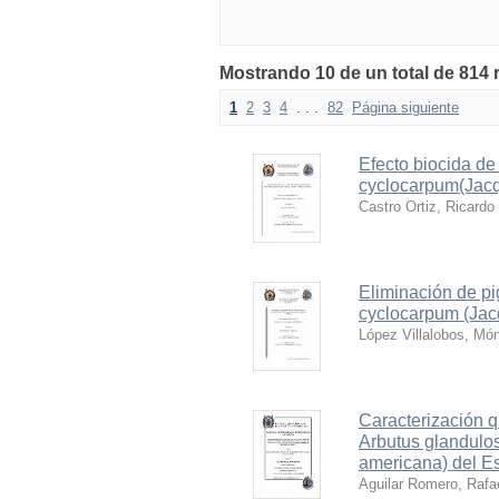
Mostrando 10 de un total de 814 
1
2
3
4
. . .
82
Página siguiente
Efecto biocida de
cyclocarpum(Jacq)
Castro Ortiz, Ricardo
Eliminación de pi
cyclocarpum (Jac
López Villalobos, Mó
Caracterización q
Arbutus glandulos
americana) del E
Aguilar Romero, Rafa