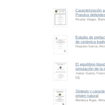
Caracterización 
Populus deltoides
Alcaraz Vargas, Bianc
Estudio de prefact
de cerámica tradi
Huazano García, Alic
El equilibrio líqu
simulación de la i
Juárez Guerra, Franc
03
)
Síntesis y caract
origen natural
Mendoza Rojas, Mirn