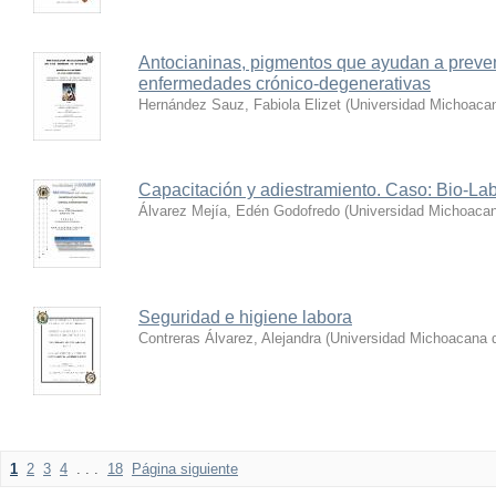
Antocianinas, pigmentos que ayudan a preveni
enfermedades crónico-degenerativas
Hernández Sauz, Fabiola Elizet
(
Universidad Michoacan
Capacitación y adiestramiento. Caso: Bio-La
Álvarez Mejía, Edén Godofredo
(
Universidad Michoacan
Seguridad e higiene labora
Contreras Álvarez, Alejandra
(
Universidad Michoacana d
1
2
3
4
. . .
18
Página siguiente