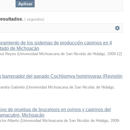
resultados.
( segundos)
oramiento de los sistemas de producción caprinos en 4
stado de Michoacán
osé Reyes
(
Universidad Michoacana de San Nicolás de Hidalgo
,
2009-12
)
o barrenador del ganado Cochliomya hominivorax (Revisión
jandra Gabriela
(
Universidad Michoacana de San Nicolás de Hidalgo
,
vo de pruebas de brucelosis en ovinos y caprinos del
amacutiro, Michoacán
tor Alberto
(
Universidad Michoacana de San Nicolás de Hidalgo
,
2009-