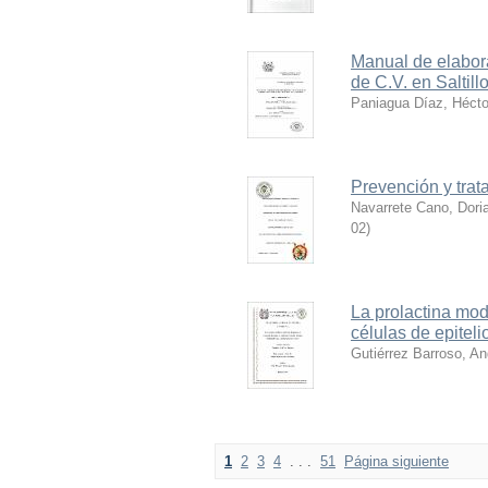
Manual de elabor
de C.V. en Saltill
Paniagua Díaz, Hécto
Prevención y trat
Navarrete Cano, Doria
02
)
La prolactina mod
células de epitel
Gutiérrez Barroso, An
1
2
3
4
. . .
51
Página siguiente