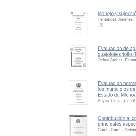
Manejo y sujecció
Hernández Jiménez, 
12
)
Evaluación de age
guajolote criollo 
Ochoa Ambriz, Ferna
Evaluación normat
los municipios de
Estado de Micho
Reyes Téllez, José
(
Contribución al c
principales aspec
García García, Selen