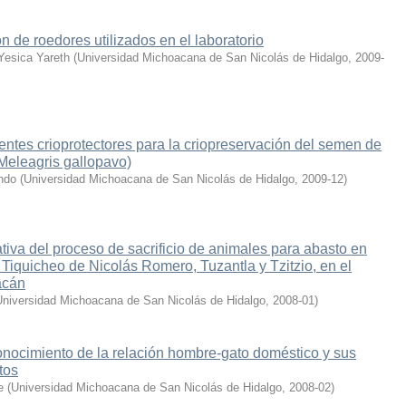
n de roedores utilizados en el laboratorio
Yesica Yareth
(
Universidad Michoacana de San Nicolás de Hidalgo
,
2009-
ntes crioprotectores para la criopreservación del semen de
(Meleagris gallopavo)
ndo
(
Universidad Michoacana de San Nicolás de Hidalgo
,
2009-12
)
iva del proceso de sacrificio de animales para abasto en
 Tiquicheo de Nicolás Romero, Tuzantla y Tzitzio, en el
acán
Universidad Michoacana de San Nicolás de Hidalgo
,
2008-01
)
onocimiento de la relación hombre-gato doméstico y sus
tos
e
(
Universidad Michoacana de San Nicolás de Hidalgo
,
2008-02
)