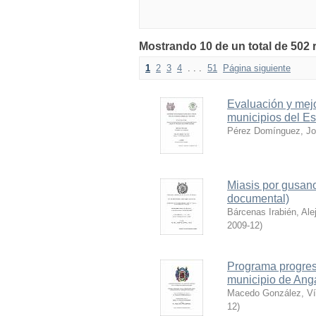
Mostrando 10 de un total de 502 
1
2
3
4
. . .
51
Página siguiente
Evaluación y mej
municipios del E
Pérez Domínguez, J
Miasis por gusan
documental)
Bárcenas Irabién, Ale
2009-12
)
Programa progresi
municipio de Ang
Macedo González, Víc
12
)