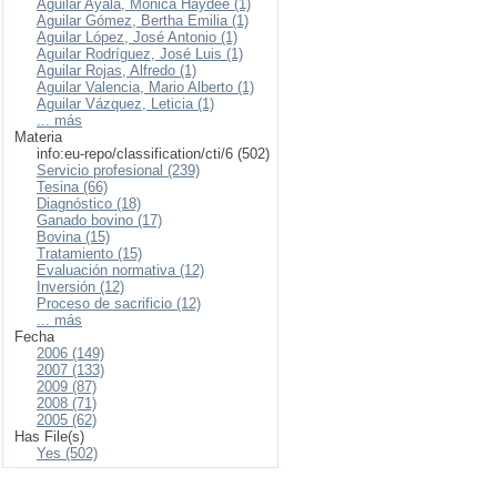
Aguilar Ayala, Mónica Haydee (1)
Aguilar Gómez, Bertha Emilia (1)
Aguilar López, José Antonio (1)
Aguilar Rodríguez, José Luis (1)
Aguilar Rojas, Alfredo (1)
Aguilar Valencia, Mario Alberto (1)
Aguilar Vázquez, Leticia (1)
... más
Materia
info:eu-repo/classification/cti/6 (502)
Servicio profesional (239)
Tesina (66)
Diagnóstico (18)
Ganado bovino (17)
Bovina (15)
Tratamiento (15)
Evaluación normativa (12)
Inversión (12)
Proceso de sacrificio (12)
... más
Fecha
2006 (149)
2007 (133)
2009 (87)
2008 (71)
2005 (62)
Has File(s)
Yes (502)