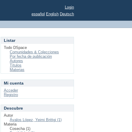
Login
español
English
Deutsch
Listar
Todo DSpace
Comunidades & Colecciones
Por fecha de publicación
Autores
Títulos
Materias
Mi cuenta
Acceder
Registro
Descubre
Autor
Ávalos López, Yeimi Brittgi (1)
Materia
Cosecha (1)