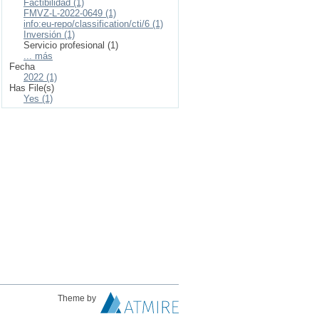
Factibilidad (1)
FMVZ-L-2022-0649 (1)
info:eu-repo/classification/cti/6 (1)
Inversión (1)
Servicio profesional (1)
... más
Fecha
2022 (1)
Has File(s)
Yes (1)
Theme by