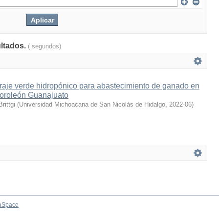
ultados.
( segundos)
rraje verde hidropónico para abastecimiento de ganado en
Moroleón Guanajuato
rittgi
(
Universidad Michoacana de San Nicolás de Hidalgo
,
2022-06
)
aSpace