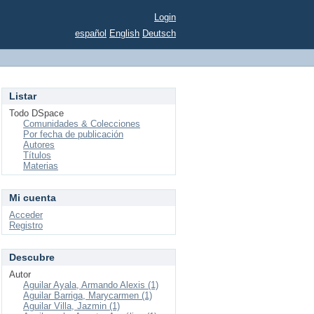
Login
español
English
Deutsch
Listar
Todo DSpace
Comunidades & Colecciones
Por fecha de publicación
Autores
Títulos
Materias
Mi cuenta
Acceder
Registro
Descubre
Autor
Aguilar Ayala, Armando Alexis (1)
Aguilar Barriga, Marycarmen (1)
Aguilar Villa, Jazmin (1)