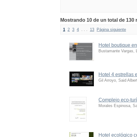
Mostrando 10 de un total de 130 
1
2
3
4
. . .
13
Página siguiente
Hotel boutique e
Bustamante Vargas, 
Hotel 4 estrellas
Gil Arroyo, Said Alber
Complejo eco-turí
Morales Espinosa, S
Hotel ecológico c