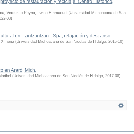
proyecto de restauración y reciclaje. Centro Histórico,
ana
;
Verduzco Reyna, Irwing Emmanuel
(
Universidad Michoacana de San
022-08
)
cultural en Tzintzuntzan". Spa, relajación y descanso
a Ximena
(
Universidad Michoacana de San Nicolás de Hidalgo
,
2015-10
)
co en Araró, Mich.
Maribel
(
Universidad Michoacana de San Nicolás de Hidalgo
,
2017-08
)