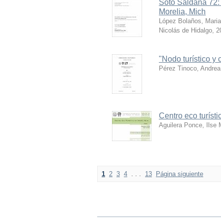
Soto Saldaña 72: 
Morelia, Mich
López Bolaños, Mari
Nicolás de Hidalgo
,
2
"Nodo turístico y 
Pérez Tinoco, Andre
Centro eco turísti
Aguilera Ponce, Ilse 
1
2
3
4
. . .
13
Página siguiente