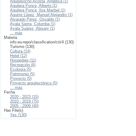
Aguilasocho Acosta, Angélica (1)
Aguilera Ponce, Alberto (1)
Aguilera Ponce, Ilse Maribel (1)
Aguirre López, Manuel Alejandro (1)
Alvarado Pérez, Osvaldo (1)
Ayala Sierra, Columba (1)
Ayala Suárez, Abisaiy (1)
... más
Materia
info:eu-repo/classification/cti/4 (130)
Turismo (130)
Cultura (14)
Hotel (12)
Hospedaje (11)
Recreación (6)
Ecología (5)
Patrimonio (5)
Proyecto (5)
Proyecto arquitectónico (5)
... más
Fecha
2020 - 2023 (15)
2010 - 2019 (75)
2005 - 2009 (40)
Has File(s)
Yes (130)