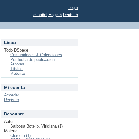
Login
español
English
Deutsch
Listar
Todo DSpace
Comunidades & Colecciones
Por fecha de publicación
Autores
Títulos
Materias
Mi cuenta
Acceder
Registro
Descubre
Autor
Barbosa Botello, Viridiana (1)
Materia
Clorofila (1)