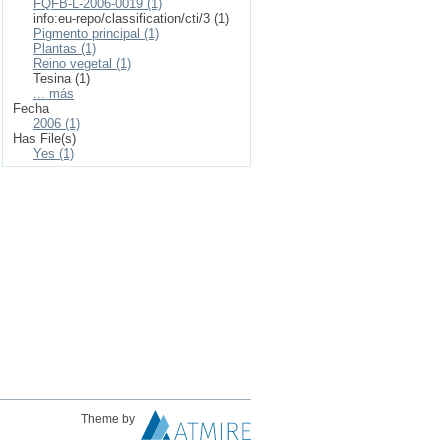
FQFB-L-2006-0019 (1)
info:eu-repo/classification/cti/3 (1)
Pigmento principal (1)
Plantas (1)
Reino vegetal (1)
Tesina (1)
... más
Fecha
2006 (1)
Has File(s)
Yes (1)
Theme by