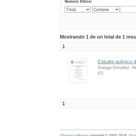
Nuevos filtros:
Mostrando 1 de un total de 1 res
1
Estudio químico d
Arreaga González, H
07
)
1
DSpace software
copyright © 2002-2016
Dur