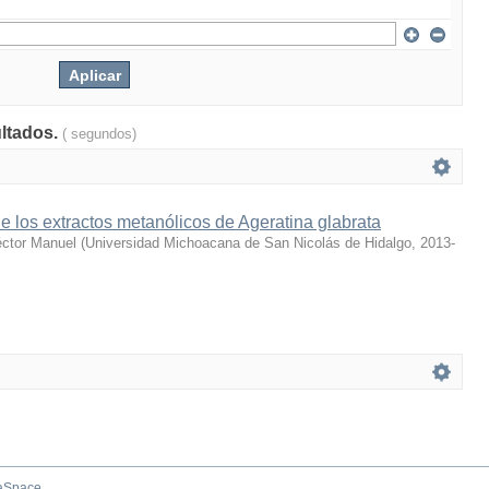
ultados.
( segundos)
e los extractos metanólicos de Ageratina glabrata
éctor Manuel
(
Universidad Michoacana de San Nicolás de Hidalgo
,
2013-
aSpace