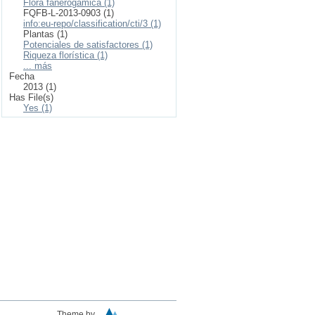
Flora fanerogámica (1)
FQFB-L-2013-0903 (1)
info:eu-repo/classification/cti/3 (1)
Plantas (1)
Potenciales de satisfactores (1)
Riqueza florística (1)
... más
Fecha
2013 (1)
Has File(s)
Yes (1)
Theme by