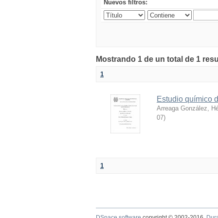
Nuevos filtros:
Mostrando 1 de un total de 1 res
1
Estudio químico d
Arreaga González, H
07
)
1
DSpace software
copyright © 2002-2016
Dur