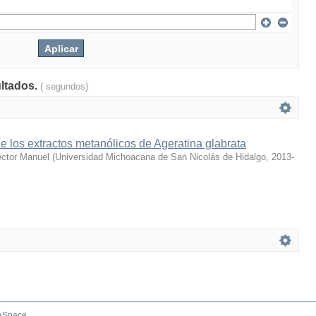
ultados.
( segundos)
e los extractos metanólicos de Ageratina glabrata
éctor Manuel
(
Universidad Michoacana de San Nicolás de Hidalgo
,
2013-
aSpace