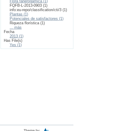
Flora fanerogámica (1)
FQFB-L-2013-0903 (1)
info:eu-repo/classification/cti/3 (1)
Plantas (1)
Potenciales de satisfactores (1)
Riqueza florística (1)
... más
Fecha
2013 (1)
Has File(s)
Yes (1)
Theme by