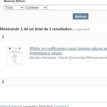
Nuevos filtros:
Mostrando 1 de un total de 1 resultados.
( segundos)
1
RNAs no codificantes como biomarcadores en 
linfoblástica aguda
Morales Hernández, Araceli
(
Universidad Michoacana de
1
DSpace software
copyright © 2002-2016
DuraSpace