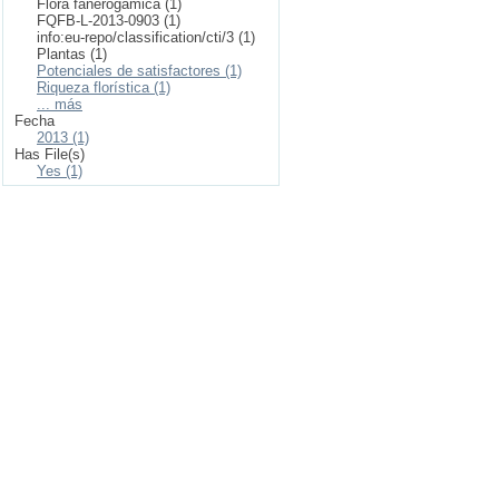
Flora fanerogámica (1)
FQFB-L-2013-0903 (1)
info:eu-repo/classification/cti/3 (1)
Plantas (1)
Potenciales de satisfactores (1)
Riqueza florística (1)
... más
Fecha
2013 (1)
Has File(s)
Yes (1)