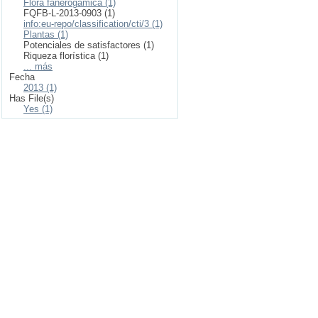
Flora fanerogámica (1)
FQFB-L-2013-0903 (1)
info:eu-repo/classification/cti/3 (1)
Plantas (1)
Potenciales de satisfactores (1)
Riqueza florística (1)
... más
Fecha
2013 (1)
Has File(s)
Yes (1)