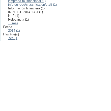
Empresa multinacional (1)
info:eu-repo/classification/cti/5 (1)
Información financiera (1)
ININEE-D-2014-1351 (1)
NIIF (1)
Relevancia (1)
... más
Fecha
2014 (1)
Has File(s)
Yes (1)