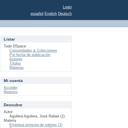
Login
español
English
Deutsch
Listar
Todo DSpace
Comunidades & Colecciones
Por fecha de publicación
Autores
Títulos
Materias
Mi cuenta
Acceder
Registro
Descubre
Autor
Aguilera Aguilera, José Rafael (1)
Materia
Empresa emisora de valores (1)