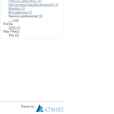
FMVZ-L-2005-0017 (1)
info:eu-repo/classification/cti/6 (1)
Mastitis (1)
Mycoplasma (1)
Servicio profesional (1)
... más
Fecha
2005 (1)
Has File(s)
Yes (1)
Theme by