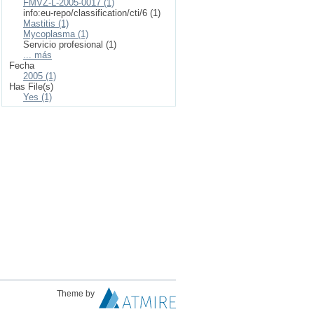
FMVZ-L-2005-0017 (1)
info:eu-repo/classification/cti/6 (1)
Mastitis (1)
Mycoplasma (1)
Servicio profesional (1)
... más
Fecha
2005 (1)
Has File(s)
Yes (1)
Theme by