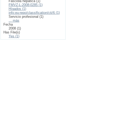
Fasciola hepática (1)
FMVZ-L-2008-0285 (1)
Hígados (1)
info:eu-repo/classification/cti/6 (1)
Servicio profesional (1)
... más
Fecha
2008 (1)
Has File(s)
Yes (1)