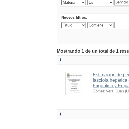
Nuevos filtros:
Mostrando 1 de un total de 1 res
1
Estimación de pé
fasciola hepática 
Frigorífico y Em
Gómez Vera, Juan
(
U
1