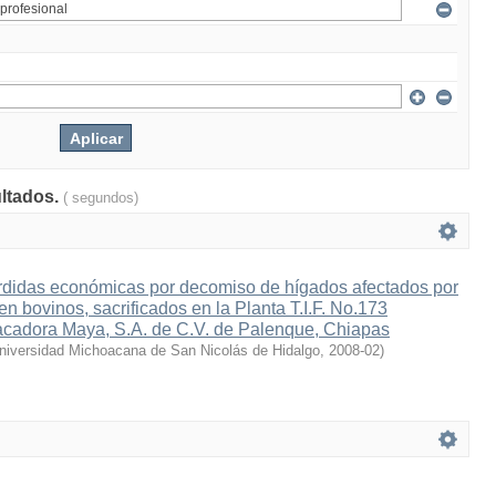
ultados.
( segundos)
rdidas económicas por decomiso de hígados afectados por
en bovinos, sacrificados en la Planta T.I.F. No.173
pacadora Maya, S.A. de C.V. de Palenque, Chiapas
niversidad Michoacana de San Nicolás de Hidalgo
,
2008-02
)