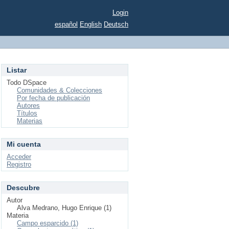
Login
español
English
Deutsch
Listar
Todo DSpace
Comunidades & Colecciones
Por fecha de publicación
Autores
Títulos
Materias
Mi cuenta
Acceder
Registro
Descubre
Autor
Alva Medrano, Hugo Enrique (1)
Materia
Campo esparcido (1)