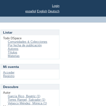
Login
español
English
Deutsch
Listar
Todo DSpace
Comunidades & Colecciones
Por fecha de publicación
Autores
Títulos
Materias
Mi cuenta
Acceder
Registro
Descubre
Autor
García Rico, Beatriz (1)
Torres Rangel, Salvador (1)
Velasco Méndez, Mónica (1)