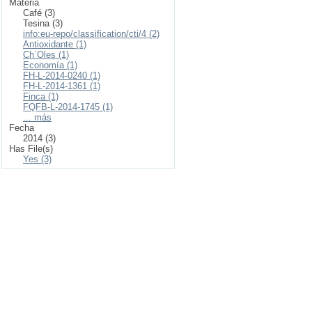
Materia
Café (3)
Tesina (3)
info:eu-repo/classification/cti/4 (2)
Antioxidante (1)
Ch`Oles (1)
Economía (1)
FH-L-2014-0240 (1)
FH-L-2014-1361 (1)
Finca (1)
FQFB-L-2014-1745 (1)
... más
Fecha
2014 (3)
Has File(s)
Yes (3)