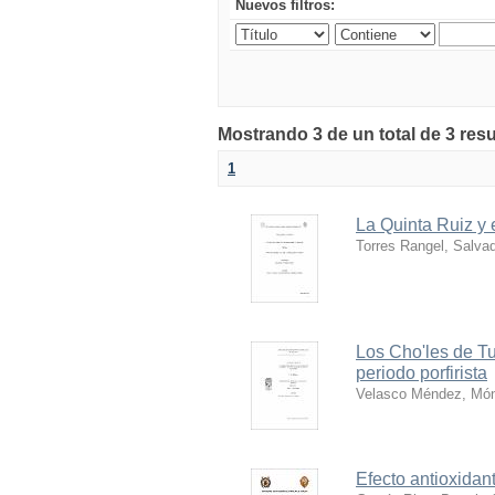
Nuevos filtros:
Mostrando 3 de un total de 3 res
1
La Quinta Ruiz y 
Torres Rangel, Salva
Los Cho'les de Tum
periodo porfirista
Velasco Méndez, Mó
Efecto antioxidant