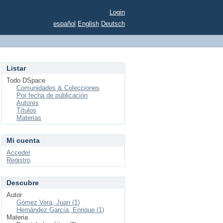
Login
español
English
Deutsch
Listar
Todo DSpace
Comunidades & Colecciones
Por fecha de publicación
Autores
Títulos
Materias
Mi cuenta
Acceder
Registro
Descubre
Autor
Gómez Vera, Juan (1)
Hernández García, Enrique (1)
Materia