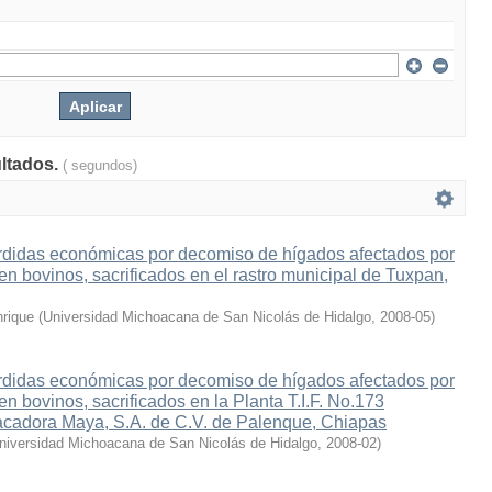
ultados.
( segundos)
rdidas económicas por decomiso de hígados afectados por
 en bovinos, sacrificados en el rastro municipal de Tuxpan,
rique
(
Universidad Michoacana de San Nicolás de Hidalgo
,
2008-05
)
rdidas económicas por decomiso de hígados afectados por
en bovinos, sacrificados en la Planta T.I.F. No.173
pacadora Maya, S.A. de C.V. de Palenque, Chiapas
niversidad Michoacana de San Nicolás de Hidalgo
,
2008-02
)