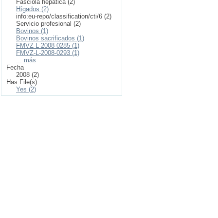
Fasciola hepática (2)
Hígados (2)
info:eu-repo/classification/cti/6 (2)
Servicio profesional (2)
Bovinos (1)
Bovinos sacrificados (1)
FMVZ-L-2008-0285 (1)
FMVZ-L-2008-0293 (1)
... más
Fecha
2008 (2)
Has File(s)
Yes (2)