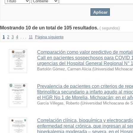
Mostrando 10 de un total de 105 resultados.
( segundos)
1
2
3
4
. . .
11
Página siguiente
Comparación como valor predictivo de mortal
Call en pacientes sospechosos para COVID 19
urgencias del Hospital General Regional N° 
Bartolón Gómez, Carmen Alicia
(
Universidad Michoacan
Prevalencia de pacientes con criterios de repe
fibrinolítica secundario a infarto agudo al mi
el HGR No 1 de Morelia, Michoacán; en el a
García Villegas, Roberto
(
Universidad Michoacana de S
Correlación clínica, bioquímica y electrocardi
enfermedad renal crónica, que ingresan al se
hiperkalemia moderada – severa, en el Hospi