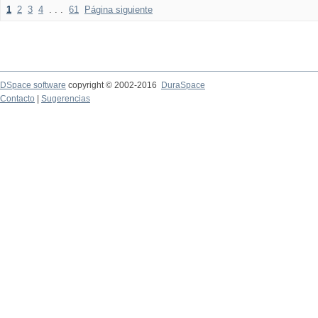
1
2
3
4
. . .
61
Página siguiente
DSpace software
copyright © 2002-2016
DuraSpace
Contacto
|
Sugerencias