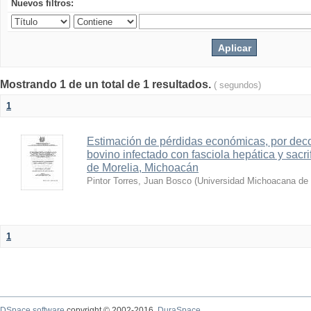
Nuevos filtros:
Mostrando 1 de un total de 1 resultados.
( segundos)
1
Estimación de pérdidas económicas, por de
bovino infectado con fasciola hepática y sacr
de Morelia, Michoacán
Pintor Torres, Juan Bosco
(
Universidad Michoacana de 
1
DSpace software
copyright © 2002-2016
DuraSpace