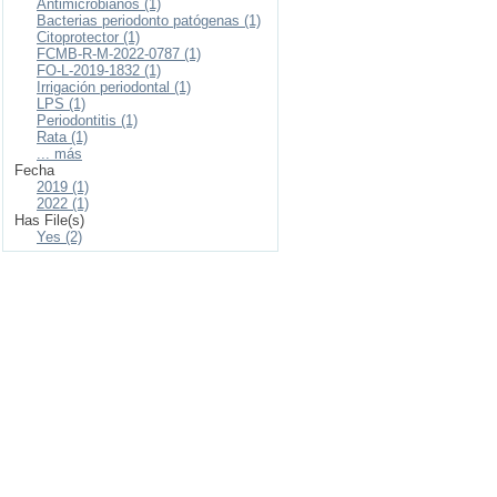
Antimicrobianos (1)
Bacterias periodonto patógenas (1)
Citoprotector (1)
FCMB-R-M-2022-0787 (1)
FO-L-2019-1832 (1)
Irrigación periodontal (1)
LPS (1)
Periodontitis (1)
Rata (1)
... más
Fecha
2019 (1)
2022 (1)
Has File(s)
Yes (2)