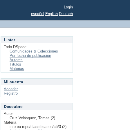
Login
español
English
Deutsch
Listar
Todo DSpace
Comunidades & Colecciones
Por fecha de publicación
Autores
Títulos
Materias
Mi cuenta
Acceder
Registro
Descubre
Autor
Cruz Velásquez, Tomas (2)
Materia
info:eu-repo/classification/cti/3 (2)