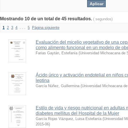
Mostrando 10 de un total de 45 resultados.
( segundos)
1
2
3
4
. . .
5
Página siguiente
Evaluación del micelio vegetativo de una cep
como alimento funcional en un modelo de ob
Farias Gaytán, Estefanía
(
Universidad Michoacana de S
Ácido úrico y activación endotelial en niños 
leptina
García Núñez, Guillermina
(
Universidad Michoacana de 
Estilo de vida y riesgo nutricional en adulta
diabetes mellitus del Hospital de la Mujer
García Rojas Vázquez, Luisa Estefanía
(
Universidad M
2015-06
)