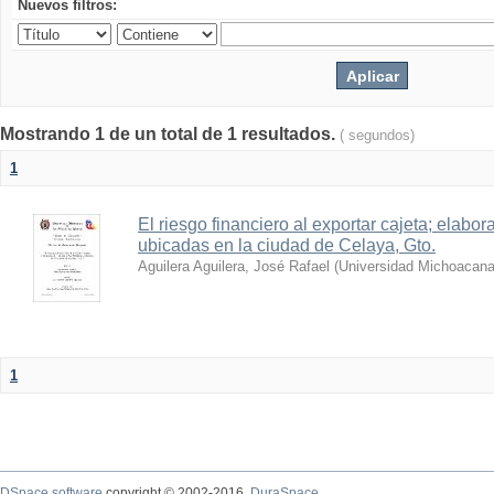
Nuevos filtros:
Mostrando 1 de un total de 1 resultados.
( segundos)
1
El riesgo financiero al exportar cajeta; elabo
ubicadas en la ciudad de Celaya, Gto.
Aguilera Aguilera, José Rafael
(
Universidad Michoacana
1
DSpace software
copyright © 2002-2016
DuraSpace