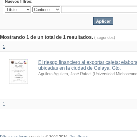
Nuevos filtros:
Mostrando 1 de un total de 1 resultados.
( segundos)
1
El riesgo financiero al exportar cajeta; elabo
ubicadas en la ciudad de Celaya, Gto.
Aguilera Aguilera, José Rafael
(
Universidad Michoacana
1
DSpace software
copyright © 2002-2016
DuraSpace