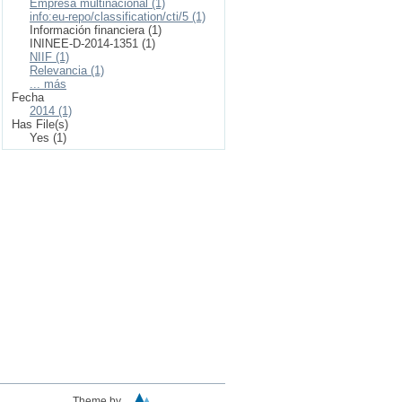
Empresa multinacional (1)
info:eu-repo/classification/cti/5 (1)
Información financiera (1)
ININEE-D-2014-1351 (1)
NIIF (1)
Relevancia (1)
... más
Fecha
2014 (1)
Has File(s)
Yes (1)
Theme by