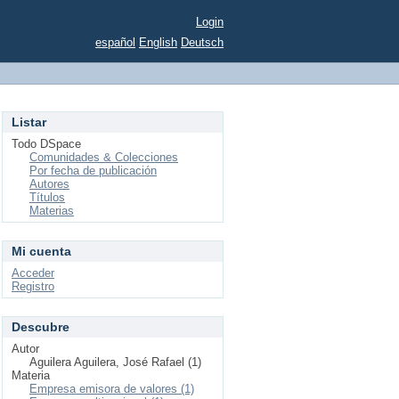
Login
español
English
Deutsch
Listar
Todo DSpace
Comunidades & Colecciones
Por fecha de publicación
Autores
Títulos
Materias
Mi cuenta
Acceder
Registro
Descubre
Autor
Aguilera Aguilera, José Rafael (1)
Materia
Empresa emisora de valores (1)