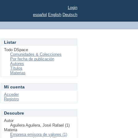
Login
español
English
Deutsch
Listar
Todo DSpace
Comunidades & Colecciones
Por fecha de publicación
Autores
Títulos
Materias
Mi cuenta
Acceder
Registro
Descubre
Autor
Aguilera Aguilera, José Rafael (1)
Materia
Empresa emisora de valores (1)