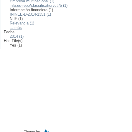
Empresa multinacional (1)
info:eu-repo/classification/cti/5 (1)
Información financiera (1)
ININEE-D-2014-1351 (1)
NIIF (1)
Relevancia (1)
... más
Fecha
2014 (1)
Has File(s)
Yes (1)
Theme by