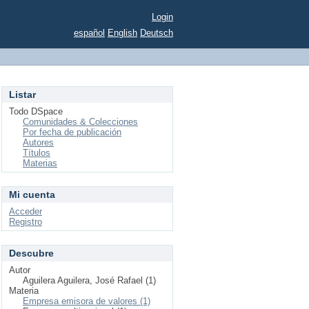
Login
español
English
Deutsch
Listar
Todo DSpace
Comunidades & Colecciones
Por fecha de publicación
Autores
Títulos
Materias
Mi cuenta
Acceder
Registro
Descubre
Autor
Aguilera Aguilera, José Rafael (1)
Materia
Empresa emisora de valores (1)