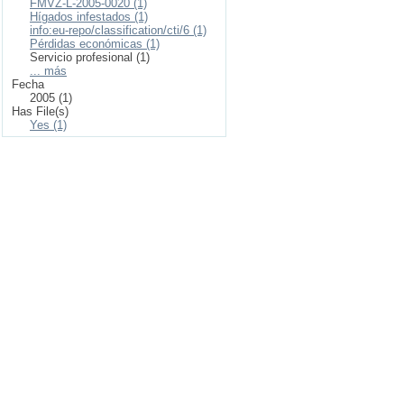
FMVZ-L-2005-0020 (1)
Hígados infestados (1)
info:eu-repo/classification/cti/6 (1)
Pérdidas económicas (1)
Servicio profesional (1)
... más
Fecha
2005 (1)
Has File(s)
Yes (1)