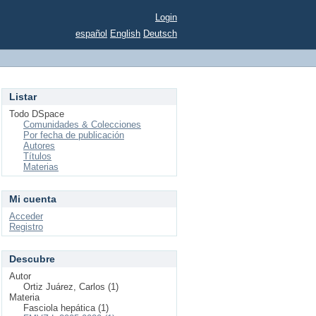
Login
español
English
Deutsch
Listar
Todo DSpace
Comunidades & Colecciones
Por fecha de publicación
Autores
Títulos
Materias
Mi cuenta
Acceder
Registro
Descubre
Autor
Ortiz Juárez, Carlos (1)
Materia
Fasciola hepática (1)