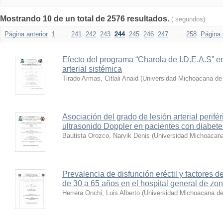
Mostrando 10 de un total de 2576 resultados.
( segundos)
Página anterior
1
. . .
241
242
243
244
245
246
247
. . .
258
Página 
Efecto del programa “Charola de I.D.E.A.S” e
arterial sistémica
Tirado Armas, Citlali Anaid
(
Universidad Michoacana de 
Asociación del grado de lesión arterial perifér
ultrasonido Doppler en pacientes con diabet
Bautista Orozco, Narvik Denis
(
Universidad Michoacana
Prevalencia de disfunción eréctil y factores 
de 30 a 65 años en el hospital general de zon
Herrera Onchi, Luis Alberto
(
Universidad Michoacana de