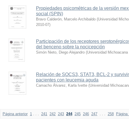
Propiedades psicométricas de la versión mexi
social (SPIN)
Bravo Calderón, Marcelo Archibaldo
(
Universidad Micho
2010-07
)
Participación de los receptores serotonérgico
del benceno sobre la nocicepción
Simón Nieto, Diego Alejandro
(
Universidad Michoacana 
Relación de SOCS3, STAT3, BCL-2 y survivina
pacientes con leucemia aguda
Camacho Álvarez, Karla Ivette
(
Universidad Michoacan
Página anterior
1
. . .
241
242
243
244
245
246
247
. . .
258
Página 