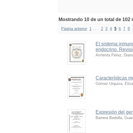
Mostrando 10 de un total de 102 
Página anterior
1
. . .
2
3
4
5
6
7
8
El sistema inmuno
endocrino. Revisi
Armenta Pérez, Diana
Características m
Gómez Urquiza, Eliz
Expresión del gen
Barrera Bedolla, Gua