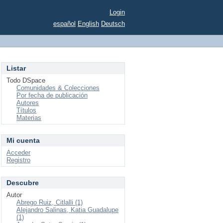
Login
español
English
Deutsch
Listar
Todo DSpace
Comunidades & Colecciones
Por fecha de publicación
Autores
Títulos
Materias
Mi cuenta
Acceder
Registro
Descubre
Autor
Abrego Ruiz, Citlalli (1)
Alejandro Salinas, Katia Guadalupe
(1)