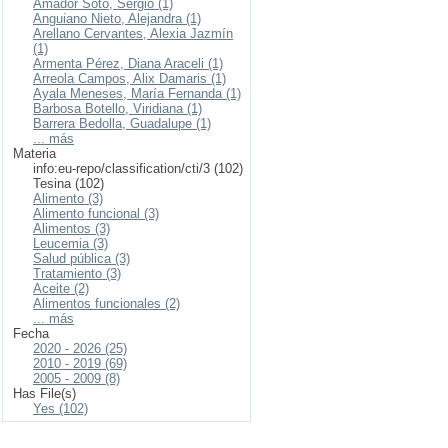
Amador Soto, Sergio (1)
Anguiano Nieto, Alejandra (1)
Arellano Cervantes, Alexia Jazmín
(1)
Armenta Pérez, Diana Araceli (1)
Arreola Campos, Alix Damaris (1)
Ayala Meneses, María Fernanda (1)
Barbosa Botello, Viridiana (1)
Barrera Bedolla, Guadalupe (1)
... más
Materia
info:eu-repo/classification/cti/3 (102)
Tesina (102)
Alimento (3)
Alimento funcional (3)
Alimentos (3)
Leucemia (3)
Salud pública (3)
Tratamiento (3)
Aceite (2)
Alimentos funcionales (2)
... más
Fecha
2020 - 2026 (25)
2010 - 2019 (69)
2005 - 2009 (8)
Has File(s)
Yes (102)