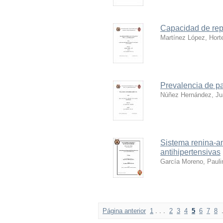
Capacidad de rep
Martínez López, Hort
Prevalencia de pa
Núñez Hernández, Ju
Sistema renina-an
antihipertensivas
García Moreno, Pauli
Página anterior
1
. . .
2
3
4
5
6
7
8