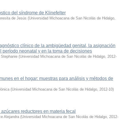
stico del síndrome de Klinefelter
resita de Jesús
(
Universidad Michoacana de San Nicolás de Hidalgo
,
agnóstico clínico de la ambigüedad genital, la asignación
l período neonatal y en la toma de decisiones
a Stephanie
(
Universidad Michoacana de San Nicolás de Hidalgo
,
2012-
munes en el hogar: muestras para análisis y métodos de
ónica
(
Universidad Michoacana de San Nicolás de Hidalgo
,
2012-10
)
azúcares reductores en materia fecal
ce Alejandra
(
Universidad Michoacana de San Nicolás de Hidalgo
,
2012-