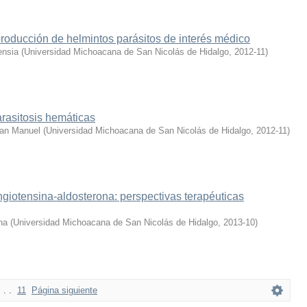
roducción de helmintos parásitos de interés médico
ensia
(
Universidad Michoacana de San Nicolás de Hidalgo
,
2012-11
)
rasitosis hemáticas
an Manuel
(
Universidad Michoacana de San Nicolás de Hidalgo
,
2012-11
)
giotensina-aldosterona: perspectivas terapéuticas
na
(
Universidad Michoacana de San Nicolás de Hidalgo
,
2013-10
)
. . .
11
Página siguiente