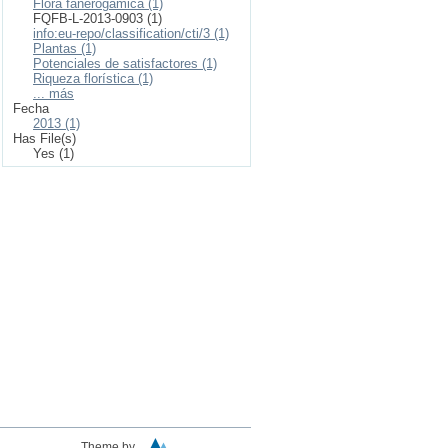
Flora fanerogámica (1)
FQFB-L-2013-0903 (1)
info:eu-repo/classification/cti/3 (1)
Plantas (1)
Potenciales de satisfactores (1)
Riqueza florística (1)
... más
Fecha
2013 (1)
Has File(s)
Yes (1)
Theme by