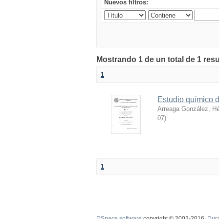
Nuevos filtros:
Mostrando 1 de un total de 1 res
1
Estudio químico d
Arreaga González, H
07
)
1
DSpace software
copyright © 2002-2016
Dur