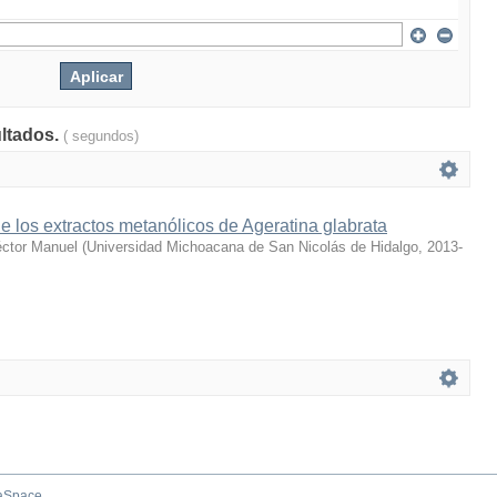
ultados.
( segundos)
e los extractos metanólicos de Ageratina glabrata
éctor Manuel
(
Universidad Michoacana de San Nicolás de Hidalgo
,
2013-
aSpace