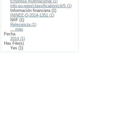
Empresa multinacional (1)
info:eu-repo/classification/cti/5 (1)
Información financiera (1)
ININEE-D-2014-1351 (1)
NIIF (1)
Relevancia (1)
... más
Fecha
2014 (1)
Has File(s)
Yes (1)