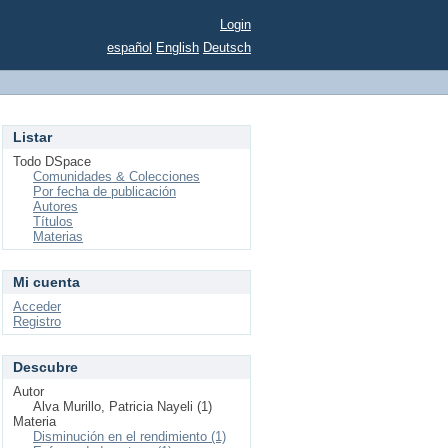
Login
español
English
Deutsch
Listar
Todo DSpace
Comunidades & Colecciones
Por fecha de publicación
Autores
Títulos
Materias
Mi cuenta
Acceder
Registro
Descubre
Autor
Alva Murillo, Patricia Nayeli (1)
Materia
Disminución en el rendimiento (1)