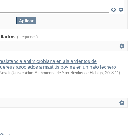
ultados.
( segundos)
resistencia antimicrobiana en aislamientos de
ereus asociados a mastitis bovina en un hato lechero
 Nayeli
(
Universidad Michoacana de San Nicolás de Hidalgo
,
2008-11
)
aSpace