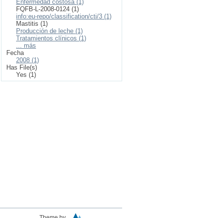
Enfermedad costosa (1)
FQFB-L-2008-0124 (1)
info:eu-repo/classification/cti/3 (1)
Mastitis (1)
Producción de leche (1)
Tratamientos clínicos (1)
... más
Fecha
2008 (1)
Has File(s)
Yes (1)
Theme by