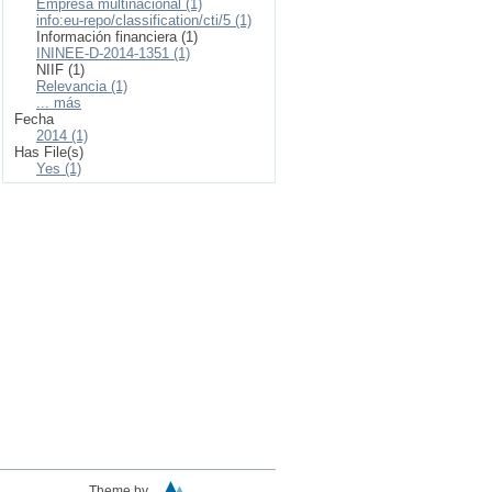
Empresa multinacional (1)
info:eu-repo/classification/cti/5 (1)
Información financiera (1)
ININEE-D-2014-1351 (1)
NIIF (1)
Relevancia (1)
... más
Fecha
2014 (1)
Has File(s)
Yes (1)
Theme by