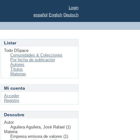
Login
español
English
Deutsch
Listar
Todo DSpace
Comunidades & Colecciones
Por fecha de publicación
Autores
Títulos
Materias
Mi cuenta
Acceder
Registro
Descubre
Autor
Aguilera Aguilera, José Rafael (1)
Materia
Empresa emisora de valores (1)